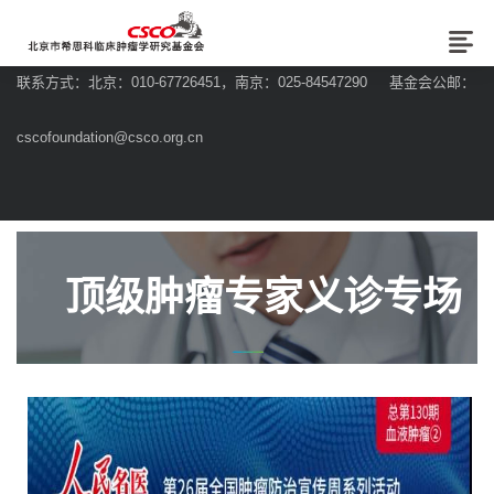
联系方式：北京：010-67726451，南京：025-84547290 基金会公邮：
cscofoundation@csco.org.cn
顶级肿瘤专家义诊专场
直播--解析血液肿瘤治疗